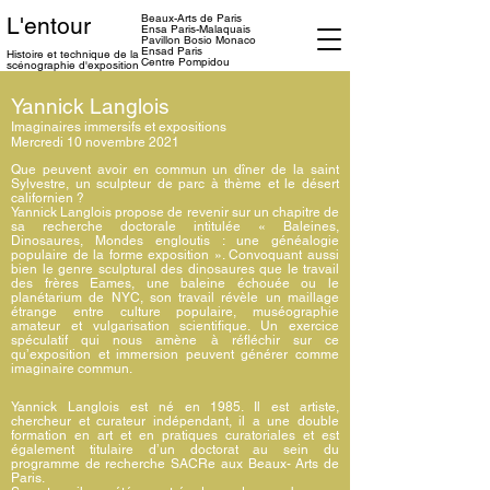
Beaux-Arts de Paris
L'entour
Ensa
Paris-Malaquais
Pavillon Bosio Monaco
Ensad Paris
Histoire et technique
de la
Centre Pompidou
scénographie d'exposition
Yannick Langlois
Imaginaires immersifs et expositions
Mercredi 10 novembre 2021
Que peuvent avoir en commun un dîner de la saint
Sylvestre, un sculpteur de parc à thème et le désert
californien ?
Yannick Langlois propose de revenir sur un chapitre de
sa recherche doctorale intitulée « Baleines,
Dinosaures, Mondes engloutis : une généalogie
populaire de la forme exposition ». Convoquant aussi
bien le genre sculptural des dinosaures que le travail
des frères Eames, une baleine échouée ou le
planétarium de NYC, son travail révèle un maillage
étrange entre culture populaire, muséographie
amateur et vulgarisation scientifique. Un exercice
spéculatif qui nous amène à réfléchir sur ce
qu’exposition et immersion peuvent générer comme
imaginaire commun.
Yannick Langlois est né en 1985. Il est artiste,
chercheur et curateur indépendant, il a une double
formation en art et en pratiques curatoriales et est
également titulaire d’un doctorat au sein du
programme de recherche SACRe aux Beaux- Arts de
Paris.