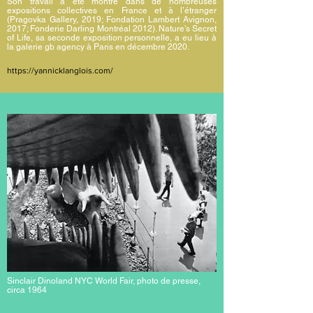
Son travail a été montré dans de nombreuses
expositions collectives en France et à l’étranger
(Pragovka Gallery, 2019; Fondation Lambert Avignon,
2017; Fonderie Darling Montréal 2012). Nature's Secret
of Life, sa seconde exposition personnelle, a eu lieu à
la galerie gb agency à Paris en décembre 2020.
https://yannicklanglois.com/
Sinclair Dinoland NYC World Fair, photo de presse,
circa 1964