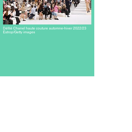
Défilé Chanel haute couture automne-hiver 2022/23
Estrop/Getty images