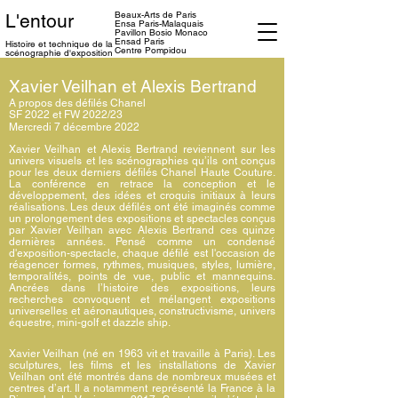
Beaux-Arts de Paris
L'entour
Ensa
Paris-Malaquais
Pavillon Bosio Monaco
Ensad Paris
Histoire et technique
de la
Centre Pompidou
scénographie d'exposition
Xavier Veilhan et Alexis Bertrand
A propos des défilés Chanel
SF 2022 et FW 2022/23
Mercredi 7 décembre 2022
Xavier Veilhan et Alexis Bertrand reviennent sur les
univers visuels et les scénographies qu’ils ont conçus
pour les deux derniers défilés Chanel Haute Couture.
La conférence en retrace la conception et le
développement, des idées et croquis initiaux à leurs
réalisations. Les deux défilés ont été imaginés comme
un prolongement des expositions et spectacles conçus
par Xavier Veilhan avec Alexis Bertrand ces quinze
dernières années. Pensé comme un condensé
d'exposition-spectacle, chaque défilé est l'occasion de
réagencer formes, rythmes, musiques, styles, lumière,
temporalités, points de vue, public et mannequins.
Ancrées dans l’histoire des expositions, leurs
recherches convoquent et mélangent expositions
universelles et aéronautiques, constructivisme, univers
équestre, mini-golf et dazzle ship.
Xavier Veilhan (né en 1963 vit et travaille à Paris). Les
sculptures, les films et les installations de Xavier
Veilhan ont été montrés dans de nombreux musées et
centres d’art. Il a notamment représenté la France à la