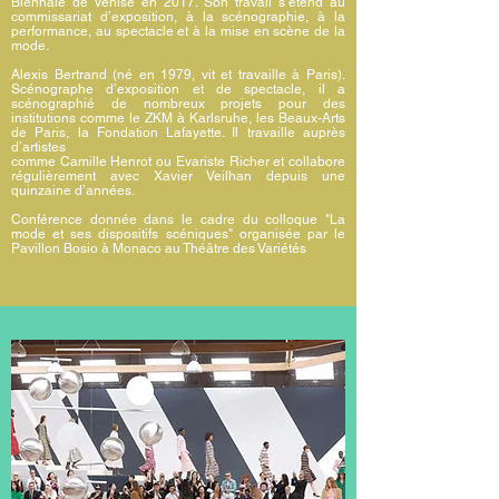
Biennale de Venise en 2017. Son travail s’étend au
commissariat d’exposition, à la scénographie, à la
performance, au spectacle et à la mise en scène de la
mode.
Alexis Bertrand (né en 1979, vit et travaille à Paris).
Scénographe d’exposition et de spectacle, il a
scénographié de nombreux projets pour des
institutions comme le ZKM à Karlsruhe, les Beaux-Arts
de Paris, la Fondation Lafayette. Il travaille auprès
d’artistes
comme Camille Henrot ou Evariste Richer et collabore
régulièrement avec Xavier Veilhan depuis une
quinzaine d’années.
Conférence donnée dans le cadre du colloque "La
mode et ses dispositifs scéniques" organisée par le
Pavillon Bosio à Monaco au Théâtre des Variétés