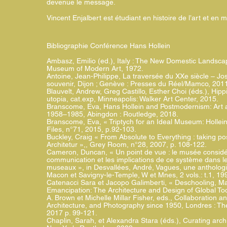
devenue le message.
Vincent Enjalbert est étudiant en histoire de l’art et en
Bibliographie Conférence Hans Hollein
Ambasz, Emilio (ed.), Italy : The New Domestic Landscap
Museum of Modern Art, 1972.
Antoine, Jean-Philippe, La traversée du XXe siècle – Jo
souvenir, Dijon ; Genève : Presses du Réel/Mamco, 201
Blauvelt, Andrew, Greg Castillo, Esther Choi (éds.), Hipp
utopia, cat.exp, Minneapolis: Walker Art Center, 2015.
Branscome, Eva, Hans Hollein and Postmodernism: Art an
1958–1985, Abingdon : Routledge, 2018.
Branscome, Eva, « Triptych for an Ideal Museum: Hollei
Files, n°71, 2015, p.92-103.
Buckley, Craig « From Absolute to Everything : taking pos
Architetur »,, Grey Room, n°28, 2007, p. 108-122.
Cameron, Duncan, « Un point de vue : le musée consi
communication et les implications de ce système dans 
museaux », in Desvallées, André, Vagues, une anthologi
Macon et Savigny-le-Temple, W et Mnes, 2 vols.: t.1, 19
Catenacci Sara et Jacopo Galimberti, « Deschooling, M
Emancipation: The Architecture and Design of Global To
A. Brown et Michelle Millar Fisher, eds., Collaboration an
Architecture, and Photography since 1950, Londres : The 
2017 p. 99-121.
Chaplin, Sarah, et Alexandra Stara (éds.), Curating arch