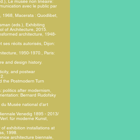
d.), Le musée non linéaire:
unication avec le public par
no, 1968, Macerata : Quodlibet,
man (eds.), Exhibiting
l of Architecture, 2015.
ransformed architecture, 1948-
 ses récits autorisés, Dijon:
hitecture, 1950-1970., Paris:
re and design history.
icity, and postwar
12.
and the Postmodern Turn
a: politics after modernism,
orientation: Bernard Rudofsky
s du Musée national d’art
Biennale Venedig 1895 - 2013/
Verl. für moderne Kunst,
f exhibition installations at
ss, 1998.
nice architecture biennale,