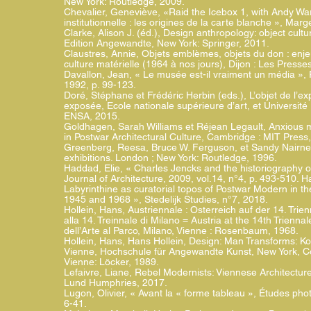
New York: Routledge, 2009.
Chevalier, Geneviève, «Raid the Icebox 1, with Andy Warh
institutionnelle : les origines de la carte blanche », Mar
Clarke, Alison J. (éd.), Design anthropology: object cultu
Edition Angewandte, New York: Springer, 2011.
Claustres, Annie, Objets emblèmes, objets du don : enj
culture matérielle (1964 à nos jours), Dijon : Les Presse
Davallon, Jean, « Le musée est-il vraiment un média », 
1992, p. 99-123.
Doré, Stéphane et Frédéric Herbin (eds.), L’objet de l’exp
exposée, Ecole nationale supérieure d’art, et Université
ENSA, 2015.
Goldhagen, Sarah Williams et Réjean Legault, Anxious 
in Postwar Architectural Culture, Cambridge : MIT Press
Greenberg, Reesa, Bruce W. Ferguson, et Sandy Nairne 
exhibitions. London ; New York: Routledge, 1996.
Haddad, Elie, « Charles Jencks and the historiography 
Journal of Architecture, 2009, vol.14, n°4, p. 493-510. 
Labyrinthine as curatorial topos of Postwar Modern in
1945 and 1968 », Stedelijk Studies, n°7, 2018.
Hollein, Hans, Austriennale : Osterreich auf der 14. Trien
alla 14. Treinnale di Milano = Austria at the 14th Trienna
dell’Arte al Parco, Milano, Vienne : Rosenbaum, 1968.
Hollein, Hans, Hans Hollein, Design: Man Transforms: Ko
Vienne, Hochschule für Angewandte Kunst, New York, 
Vienne: Löcker, 1989.
Lefaivre, Liane, Rebel Modernists: Viennese Architectur
Lund Humphries, 2017.
Lugon, Olivier, « Avant la « forme tableau », Études pho
6-41.