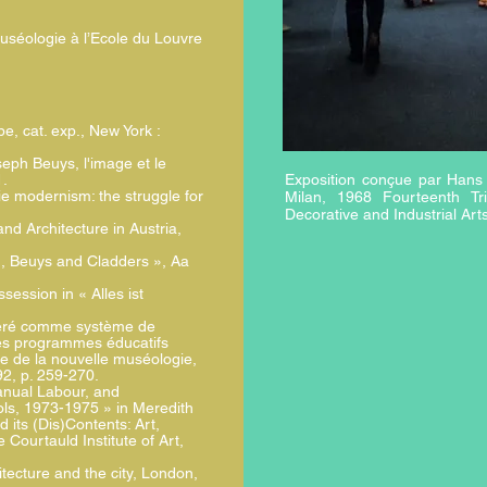
 muséologie à l’Ecole du Louvre
e, cat. exp., New York :
seph Beuys, l'image et le
1.
Exposition conçue par Hans 
ie modernism: the struggle for
Milan, 1968 Fourteenth Tri
Decorative and Industrial Art
d Architecture in Austria,
n, Beuys and Cladders », Aa
session in « Alles ist
déré comme système de
les programmes éducatifs
e de la nouvelle muséologie,
92, p. 259-270.
anual Labour, and
ols, 1973-1975 » in Meredith
d its (Dis)Contents: Art,
Courtauld Institute of Art,
itecture and the city, London,