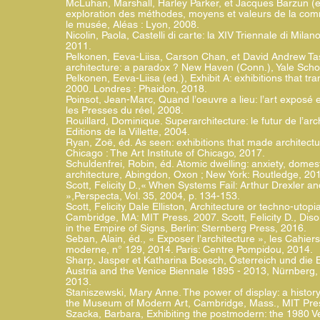
McLuhan, Marshall, Harley Parker, et Jacques Barzun (e
exploration des méthodes, moyens et valeurs de la comm
le musée, Aléas : Lyon, 2008.
Nicolin, Paola, Castelli di carte: la XIV Triennale di Mila
2011.
Pelkonen, Eeva-Liisa, Carson Chan, et David Andrew Tas
architecture: a paradox ? New Haven (Conn.), Yale Schoo
Pelkonen, Eeva-Liisa (ed.), Exhibit A: exhibitions that t
2000. Londres : Phaidon, 2018.
Poinsot, Jean-Marc, Quand l’oeuvre a lieu: l’art exposé et
les Presses du réel, 2008.
Rouillard, Dominique. Superarchitecture: le futur de l’arc
Editions de la Villette, 2004.
Ryan, Zoë, éd. As seen: exhibitions that made architectu
Chicago : The Art Institute of Chicago, 2017.
Schuldenfrei, Robin, éd. Atomic dwelling: anxiety, domest
architecture, Abingdon, Oxon ; New York: Routledge, 20
Scott, Felicity D.,« When Systems Fail: Arthur Drexler 
»,Perspecta, Vol. 35, 2004, p. 134-153.
Scott, Felicity Dale Elliston, Architecture or techno-utopi
Cambridge, MA: MIT Press, 2007. Scott, Felicity D., Dis
in the Empire of Signs, Berlin: Sternberg Press, 2016.
Seban, Alain, éd., « Exposer l’architecture », les Cahier
moderne, n° 129, 2014. Paris: Centre Pompidou, 2014.
Sharp, Jasper et Katharina Boesch, Österreich und die 
Austria and the Venice Biennale 1895 - 2013, Nürnberg, 
2013.
Staniszewski, Mary Anne. The power of display: a history o
the Museum of Modern Art, Cambridge, Mass., MIT Pre
Szacka, Barbara, Exhibiting the postmodern: the 1980 Ve