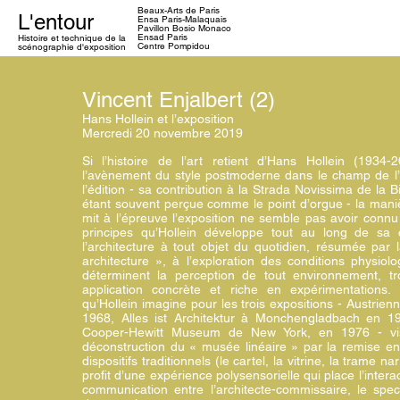
Beaux-Arts de Paris
L'entour
Ensa
Paris-Malaquais
Pavillon Bosio Monaco
Ensad Paris
Histoire et technique
de la
Centre Pompidou
scénographie d'exposition
Vincent Enjalbert (2)
Hans Hollein et l’exposition
Mercredi 20 novembre 2019
Si l’histoire de l’art retient d’Hans Hollein (1934
l’avènement du style postmoderne dans le champ de l’
l’édition - sa contribution à la Strada Novissima de la
étant souvent perçue comme le point d’orgue - la manièr
mit à l’épreuve l’exposition ne semble pas avoir connu
principes qu’Hollein développe tout au long de sa ca
l’architecture à tout objet du quotidien, résumée par 
architecture », à l’exploration des conditions physiol
déterminent la perception de tout environnement, tr
application concrète et riche en expérimentations.
qu’Hollein imagine pour les trois expositions - Austrien
1968, Alles ist Architektur à Monchengladbach en
Cooper-Hewitt Museum de New York, en 1976 - vis
déconstruction du « musée linéaire » par la remise en 
dispositifs traditionnels (le cartel, la vitrine, la trame na
profit d’une expérience polysensorielle qui place l’inter
communication entre l’architecte-commissaire, le spec