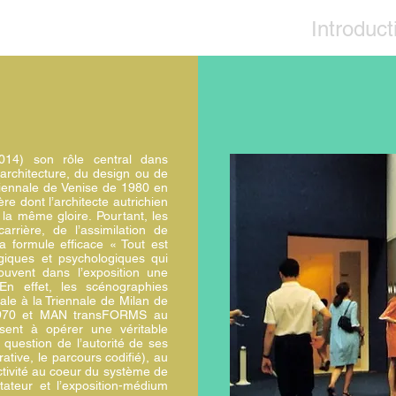
Introduct
-2014) son rôle central dans
architecture, du design ou de
 Biennale de Venise de 1980 en
e dont l’architecte autrichien
 la même gloire. Pourtant, les
rrière, de l’assimilation de
la formule efficace « Tout est
ogiques et psychologiques qui
ouvent dans l’exposition une
 En effet, les scénographies
nale à la Triennale de Milan de
 1970 et MAN transFORMS au
ent à opérer une véritable
question de l’autorité de ses
rrative, le parcours codifié), au
activité au coeur du système de
tateur et l’exposition-médium