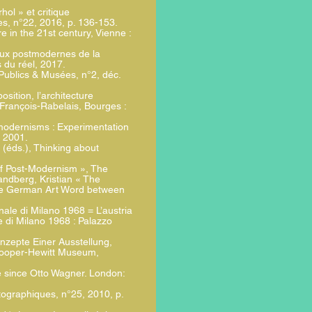
ol » et critique
ges, n°22, 2016, p. 136-153.
re in the 21st century, Vienne :
eux postmodernes de la
s du réel, 2017.
Publics & Musées, n°2, déc.
osition, l’architecture
 François-Rabelais, Bourges :
modernisms : Experimentation
, 2001.
(éds.), Thinking about
of Post-Modernism », The
Handberg, Kristian « The
 the German Art Word between
nale di Milano 1968 = L’austria
le di Milano 1968 : Palazzo
nzepte Einer Ausstellung,
Cooper-Hewitt Museum,
e since Otto Wagner. London:
tographiques, n°25, 2010, p.