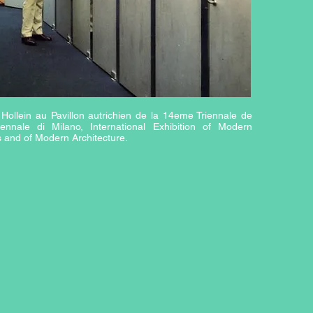
Hollein au Pavillon autrichien de la 14eme Triennale de
ennale di Milano, International Exhibition of Modern
s and of Modern Architecture.