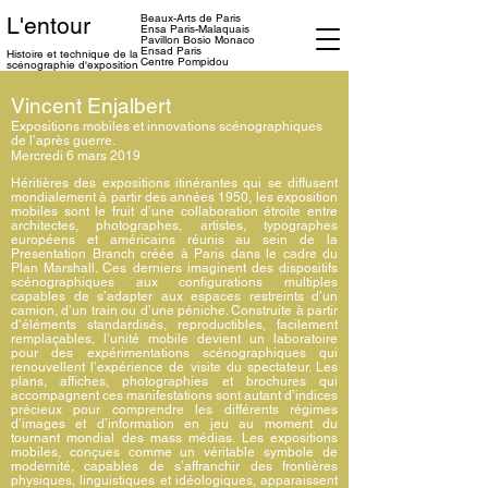
Beaux-Arts de Paris
L'entour
Ensa
Paris-Malaquais
Pavillon Bosio Monaco
Ensad Paris
Histoire et technique
de la
Centre Pompidou
scénographie d'exposition
Vincent Enjalbert
Expositions mobiles et innovations scénographiques
de l’après guerre.
Mercredi 6 mars 2019
Héritières des expositions itinérantes qui se diffusent
mondialement à partir des années 1950, les exposition
mobiles sont le fruit d’une collaboration étroite entre
architectes, photographes, artistes, typographes
européens et américains réunis au sein de la
Presentation Branch créée à Paris dans le cadre du
Plan Marshall. Ces derniers imaginent des dispositifs
scénographiques aux configurations multiples
capables de s’adapter aux espaces restreints d’un
camion, d’un train ou d’une péniche. Construite à partir
d’éléments standardisés, reproductibles, facilement
remplaçables, l’unité mobile devient un laboratoire
pour des expérimentations scénographiques qui
renouvellent l’expérience de visite du spectateur. Les
plans, affiches, photographies et brochures qui
accompagnent ces manifestations sont autant d’indices
précieux pour comprendre les différents régimes
d’images et d’information en jeu au moment du
tournant mondial des mass médias. Les expositions
mobiles, conçues comme un véritable symbole de
modernité, capables de s’affranchir des frontières
physiques, linguistiques et idéologiques, apparaissent