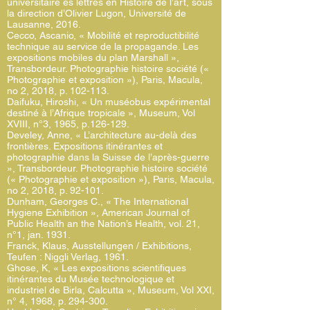
universitaire ès lettres en Histoire de l’art, sous
la direction d’Olivier Lugon, Université de
Lausanne, 2016.
Cecco, Ascanio, « Mobilité et reproductibilité
technique au service de la propagande. Les
expositions mobiles du plan Marshall »,
Transbordeur. Photographie histoire société («
Photographie et exposition »), Paris, Macula,
no 2, 2018, p. 102-113.
Daifuku, Hiroshi, « Un muséobus expérimental
destiné à l’Afrique tropicale », Museum, Vol
XVIII, n°3, 1965, p.126-129.
Develey, Anne, « L’architecture au-delà des
frontières. Expositions itinérantes et
photographie dans la Suisse de l’après-guerre
», Transbordeur. Photographie histoire société
(« Photographie et exposition »), Paris, Macula,
no 2, 2018, p. 92-101.
Dunham, Georges C., « The International
Hygiene Exhibition », American Journal of
Public Health an the Nation’s Health, vol. 21,
n°1, jan. 1931.
Franck, Klaus, Ausstellungen / Exhibitions,
Teufen : Niggli Verlag, 1961.
Ghose, K, « Les expositions scientifiques
itinérantes du Musée technologique et
industriel de Birla, Calcutta », Museum, Vol XXI,
n° 4, 1968, p. 294-300.