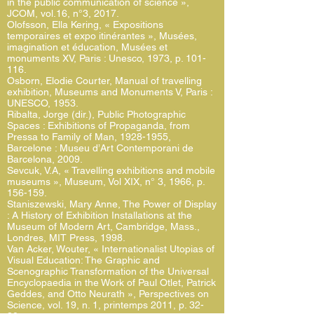
in the public communication of science »,
JCOM, vol.16, n°3, 2017.
Olofsson, Ella Kering, « Expositions
temporaires et expo itinérantes », Musées,
imagination et éducation, Musées et
monuments XV, Paris : Unesco, 1973, p. 101-
116.
Osborn, Elodie Courter, Manual of travelling
exhibition, Museums and Monuments V, Paris :
UNESCO, 1953.
Ribalta, Jorge (dir.), Public Photographic
Spaces : Exhibitions of Propaganda, from
Pressa to Family of Man,
1928-1955
,
Barcelone : Museu d’Art Contemporani de
Barcelona, 2009.
Sevcuk, V.A, « Travelling exhibitions and mobile
museums », Museum, Vol XIX, n° 3, 1966, p.
156-159.
Staniszewski, Mary Anne, The Power of Display
: A History of Exhibition Installations at the
Museum of Modern Art, Cambridge, Mass.,
Londres, MIT Press, 1998.
Van Acker, Wouter, « Internationalist Utopias of
Visual Education: The Graphic and
Scenographic Transformation of the Universal
Encyclopaedia in the Work of Paul Otlet, Patrick
Geddes, and Otto Neurath », Perspectives on
Science, vol. 19, n. 1, printemps 2011, p. 32-