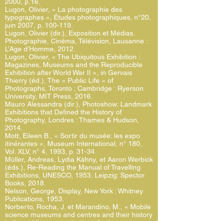
2000, p.16.
Lugon, Olivier, « La photographie des
typographes », Études photographiques, n°20,
juin 2007, p. 100-119.
Lugon, Olivier (dir.), Exposition et Médias.
Photographie, Cinéma, Télévision, Lausanne :
L’Age d’Homme, 2012.
Lugon, Olivier, « The Ubiquitous Exhibition :
Magazines, Museums and the Reproducible
Exhibition after World War II », in Gervais
Thierry (éd.), The « Public Life » of
Photographs, Toronto ; Cambridge : Ryerson
University, MIT Press, 2016.
Mauro Alessandra (dir.), Photoshow: Landmark
Exhibitions that Defined the History of
Photography, Londres : Thames & Hudson,
2014.
Mott, Eileen B., « Sortir du musée: les expo
itinérantes », Museum International, n° 180,
Vol. XLV, n° 4, 1993, p. 31-34.
Müller, Andreas, Lydia Kähny, et Aaron Werbick
(éds.), Re-Reading the Manual of Travelling
Exhibitions, UNESCO, 1953, Leipzig: Spector
Books, 2018.
Nelson, George, Display, New York : Whitney
Publications, 1953.
Norberto, Rocha, J. et Marandino, M., « Mobile
science museums and centres and their history