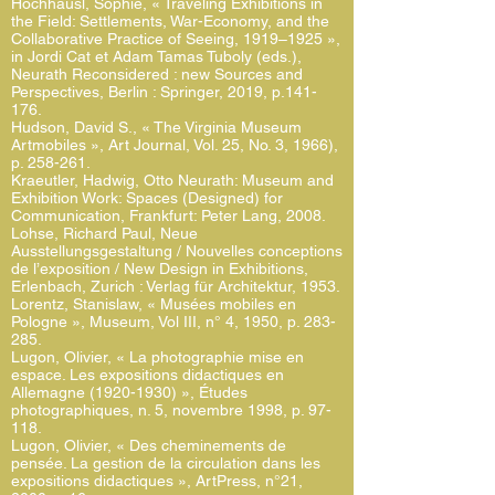
Hochhäusl, Sophie, « Traveling Exhibitions in
the Field: Settlements, War-Economy, and the
Collaborative Practice of Seeing, 1919–1925 »,
in Jordi Cat et Adam Tamas Tuboly (eds.),
Neurath Reconsidered : new Sources and
Perspectives, Berlin : Springer, 2019, p.141-
176.
Hudson, David S., « The Virginia Museum
Artmobiles », Art Journal, Vol. 25, No. 3, 1966),
p. 258-261.
Kraeutler, Hadwig, Otto Neurath: Museum and
Exhibition Work: Spaces (Designed) for
Communication, Frankfurt: Peter Lang, 2008.
Lohse, Richard Paul, Neue
Ausstellungsgestaltung / Nouvelles conceptions
de l’exposition / New Design in Exhibitions,
Erlenbach, Zurich : Verlag für Architektur, 1953.
Lorentz, Stanislaw, « Musées mobiles en
Pologne », Museum, Vol III, n° 4, 1950, p. 283-
285.
Lugon, Olivier, « La photographie mise en
espace. Les expositions didactiques en
Allemagne
(1920-1930)
», Études
photographiques, n. 5, novembre 1998, p. 97-
118.
Lugon, Olivier, « Des cheminements de
pensée. La gestion de la circulation dans les
expositions didactiques », ArtPress, n°21,