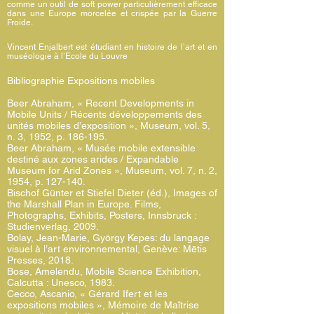
comme un outil de soft power particulièrement efficace
dans une Europe morcelée et crispée par la Guerre
Froide.
Vincent Enjalbert est étudiant en histoire de l’art et en
muséologie à l’Ecole du Louvre
Bibliographie Expositions mobiles
Beer Abraham, « Recent Developments in
Mobile Units / Récents développements des
unités mobiles d’exposition », Museum, vol. 5,
n. 3, 1952, p. 186-195.
Beer Abraham, « Musée mobile extensible
destiné aux zones arides / Expandable
Museum for Arid Zones », Museum, vol. 7, n. 2,
1954, p. 127-140.
Bischof Günter et Stiefel Dieter (éd.), Images of
the Marshall Plan in Europe. Films,
Photographs, Exhibits, Posters, Innsbruck :
Studienverlag, 2009.
Bolay, Jean-Marie, György Kepes: du langage
visuel à l’art environnemental, Genève: Mētis
Presses, 2018.
Bose, Amelendu, Mobile Science Exhibition,
Calcutta : Unesco, 1983.
Cecco, Ascanio, « Gérard Ifert et les
expositions mobiles », Mémoire de Maîtrise