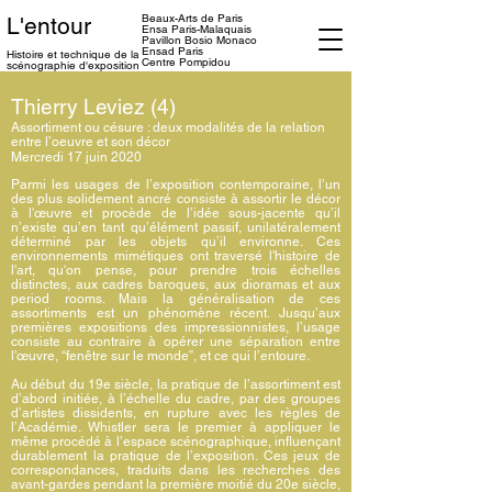
Beaux-Arts de Paris
L'entour
Ensa
Paris-Malaquais
Pavillon Bosio Monaco
Ensad Paris
Histoire et technique
de la
Centre Pompidou
scénographie d'exposition
Thierry Leviez (4)
Assortiment ou césure : deux modalités de la relation
entre l’oeuvre et son décor
Mercredi 17 juin 2020
Parmi les usages de l’exposition contemporaine, l’un
des plus solidement ancré consiste à assortir le décor
à l'œuvre et procède de l’idée sous-jacente qu’il
n’existe qu’en tant qu’élément passif, unilatéralement
déterminé par les objets qu’il environne. Ces
environnements mimétiques ont traversé l'histoire de
l'art, qu'on pense, pour prendre trois échelles
distinctes, aux cadres baroques, aux dioramas et aux
period rooms. Mais la généralisation de ces
assortiments est un phénomène récent. Jusqu’aux
premières expositions des impressionnistes, l’usage
consiste au contraire à opérer une séparation entre
l'œuvre, “fenêtre sur le monde”, et ce qui l’entoure.
Au début du 19e siècle, la pratique de l’assortiment est
d’abord initiée, à l’échelle du cadre, par des groupes
d’artistes dissidents, en rupture avec les règles de
l’Académie. Whistler sera le premier à appliquer le
même procédé à l’espace scénographique, influençant
durablement la pratique de l’exposition. Ces jeux de
correspondances, traduits dans les recherches des
avant-gardes pendant la première moitié du 20e siècle,