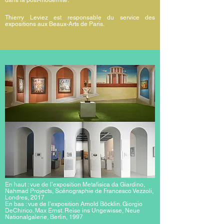
dans la post-modernité.
Thierry Leviez est responsable du service des
expositions aux Beaux-Arts de Paris.
En haut : vue de l’exposition Metafisica da Giardino,
Nahmad Projects, Scénographie de Francesco Vezzoli,
Londres, 2017
En bas : vue de l’exposition Arnold Böcklin. Giorgio
DeChirico. Max Ernst. Reise ins Ungewisse, Neue
Nationalgalerie, Berlin, 1997