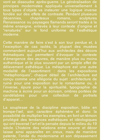
vont se dissoudre après-guerre. La généralisation de
principes modernistes appliqués universellement à
tous types d’objets va instaurer une logique inverse
fondée sur des effets de contraste. Pendant plusieurs
décennies, chapiteaux romans, sculptures
Renaissance ou paysages flamands seront traités à la
même enseigne, enlevés à leur contexte d’origine et
“renaturés” sur le fond uniforme de l’esthétique
moderne.
Cette manière de faire s’est à son tour perdue et, à
l’exception de cas isolés, la plupart des musées
commandent aujourd’hui aux architectes des décors
thématiques qui permettent d’évoquer le contexte
d’émergence des œuvres, de manière plus ou moins
authentique et le plus souvent par un simple effet de
délavement esthétique. La métaphore est une autre
modalité de l’assortiment : dans les expositions
“métaphoriques”, chaque détail de l’architecture est
conçu comme une allégorie du sujet : architecture de
ruine pour une exposition sur le romantisme ou, à
l’inverse, épure pour la spiritualité, typographie de
machine à écrire pour un écrivain, ombres portées de
candélabres pour une collection de portraits
d’apparat…
La souplesse de la discipline exposition, bâtie en
trompe-l'œil, son caractère éphémère et donc la
possibilité de multiplier les exemples, en font un témoin
privilégié des tendances esthétiques et idéologiques
qui ont traversé l’art et la pensée depuis le milieu du 19
siècle. L’histoire des relations entre oeuvre et décor
laisse ainsi apparaître en creux, mais de manière
patente, l’onde du modernisme et son dépassement