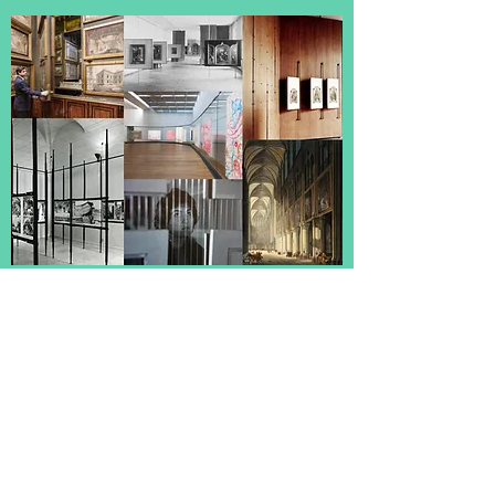
De gauche à droite de haut en bas : Cabinet de
peintures du Sir John Soane Museum, Londres /
Musée national de Varsovie, 1952, Salle des peintures
de l’école d’Europe du nord, scénographie de
Stanislaw Zamecznik / Carlo Scarpa, Palais Abatellis,
Palerme, 1953. Panneaux de bois pour les peintures
d'Antonello da Messina / Franco Albini, Palazzo Rosso,
Gênes, Rénovation de
1953 - 1961
, Photo de Paolo
Monti / Vue de l'exposition Tour de Madame, Jutta
Koether, Museum Brandhorst, Munich, 2018 / Capture
d'écran issue d'un film tourné dans l’exposition
rétrospective de Katarzina Kobro et Wladyslaw
Strezminski à Zacheta Galerie nationale d’art à
Varsovie,
1957-1958
/ Depelchin, J.F. Vue intérieure de
Notre-Dame, en 1789. Musée Carnavalet, Histoire de