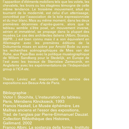
l’apparition d’éléments mobiliers tels que les volets, les
chevalets, les tiroirs ou les étagères témoigne de cette
même tendance. Le troisième mouvement, situé au
tournant de la modernité, est celui d’un atterrissage,
concrétisé par l’association de la toile expressionniste
et du mur blanc. Mais au même moment, dans les deux
premières décennies d’après-guerre, alors que le
tableau semble s’être posé, un mouvement inverse,
aérien et immatériel, se propage dans la plupart des
musées. Le cas des architectes italiens (Albini, Scarpa,
BBPR…) est bien connu mais il a son équivalent en
Allemagne avec les premières éditions de la
Dokumenta mises en scène par Arnold Bode ou avec
les recherches scénographiques de Mies van der
Rohe, aux Pays-Bas avec la politique muséographique
de Willem Sandberg pour le Stedelijk, en Europe de
l’est avec les travaux de Stanislaw Zamecznik, en
Angleterre avec les expérimentations de l’Independant
group à l’ICA etc.
Thierry Leviez est responsable du service des
expositions aux Beaux-Arts de Paris.
Bibliographie :
Victor I. Stoichita, L'instauration du tableau.
Paris, Méridiens Klincksieck, 1993
Francis Haskell, Le Musée éphémère. Les
Maîtres anciens et l'essor des expositions,
Trad. de l'anglais par Pierre-Emmanuel Dauzat.
Collection Bibliothèque des Histoires,
Gallimard, 2002
Franco Albini, La sostanza della forma, Instituto