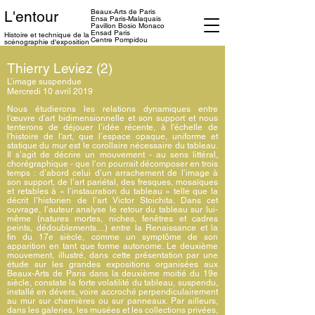
Beaux-Arts de Paris
L'entour
Ensa
Paris-Malaquais
Pavillon Bosio Monaco
Ensad Paris
Histoire et technique
de la
Centre Pompidou
scénographie d'exposition
Thierry Leviez (2)
L’image suspendue
Mercredi 10 avril 2019
Nous étudierons les relations dynamiques entre
l'œuvre d'art bidimensionnelle et son support et nous
tenterons de déjouer l’idée récente, à l'échelle de
l'histoire de l'art, que l’espace opaque, uniforme et
statique du mur est le corollaire nécessaire du tableau.
Il s’agit de décrire un mouvement - au sens littéral,
chorégraphique - que l’on pourrait décomposer en trois
temps : d’abord celui d’un arrachement de l’image à
son support, de l’art pariétal, des fresques, mosaïques
et retables à « l’instauration du tableau » telle que la
décrit l’historien de l’art Victor Stoichita. Dans cet
ouvrage, l’auteur analyse le retour du tableau sur lui-
même (natures mortes, niches, fenêtres et cadres
peints, dédoublements…) entre la Renaissance et la
fin du 17e siècle, comme un symptôme de son
apparition en tant que forme autonome. Le deuxième
mouvement, illustré, dans cette présentation par une
étude sur les grandes expositions organisées aux
Beaux-Arts de Paris dans la deuxième moitié du 19e
siècle, constate la forte volatilité du tableau, suspendu,
installé en dévers, voire accroché perpendiculairement
au mur sur charnières ou sur panneaux. Par ailleurs,
dans les galeries, les musées et les collections privées,