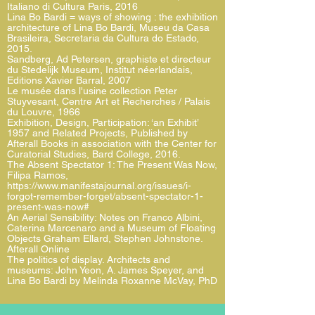
Italiano di Cultura Paris, 2016
Lina Bo Bardi = ways of showing : the exhibition
architecture of Lina Bo Bardi, Museu da Casa
Brasileira, Secretaria da Cultura do Estado,
2015.
Sandberg, Ad Petersen, graphiste et directeur
du Stedelijk Museum, Institut néerlandais,
Editions Xavier Barral, 2007
Le musée dans l'usine collection Peter
Stuyvesant, Centre Art et Recherches / Palais
du Louvre, 1966
Exhibition, Design, Participation: ‘an Exhibit’
1957 and Related Projects, Published by
Afterall Books in association with the Center for
Curatorial Studies, Bard College, 2016.
The Absent Spectator 1: The Present Was Now,
Filipa Ramos,
https://www.manifestajournal.org/issues/i-
forgot-remember-forget/absent-spectator-1-
present-was-now#
An Aerial Sensibility: Notes on Franco Albini,
Caterina Marcenaro and a Museum of Floating
Objects Graham Ellard, Stephen Johnstone.
Afterall Online
The politics of display. Architects and
museums: John Yeon, A. James Speyer, and
Lina Bo Bardi by Melinda Roxanne McVay, PhD