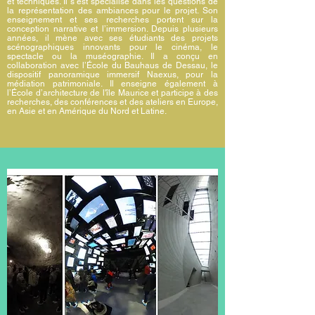
et techniques. Il s’est spécialisé dans les questions de
la représentation des ambiances pour le projet. Son
enseignement et ses recherches portent sur la
conception narrative et l’immersion. Depuis plusieurs
années, il mène avec ses étudiants des projets
scénographiques innovants pour le cinéma, le
spectacle ou la muséographie. Il a conçu en
collaboration avec l’École du Bauhaus de Dessau, le
dispositif panoramique immersif Naexus, pour la
médiation patrimoniale. Il enseigne également à
l’École d’architecture de l'île Maurice et participe à des
recherches, des conférences et des ateliers en Europe,
en Asie et en Amérique du Nord et Latine.