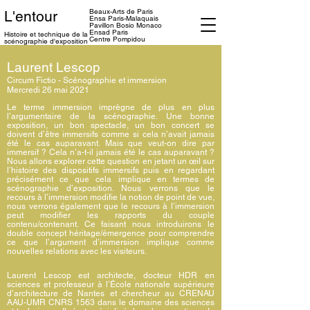
Beaux-Arts de Paris
L'entour
Ensa
Paris-Malaquais
Pavillon Bosio Monaco
Ensad Paris
Histoire et technique
de la
Centre Pompidou
scénographie d'exposition
Laurent Lescop
Circum Fictio - Scénographie et immersion
Mercredi 26 mai 2021
Le terme immersion imprègne de plus en plus
l’argumentaire de la scénographie. Une bonne
exposition, un bon spectacle, un bon concert se
doivent d’être immersifs comme si cela n’avait jamais
été le cas auparavant. Mais que veut-on dire par
immersif ? Cela n’a-t-il jamais été le cas auparavant ?
Nous allons explorer cette question en jetant un œil sur
l’histoire des dispositifs immersifs puis en regardant
précisément ce que cela implique en termes de
scénographie d’exposition. Nous verrons que le
recours à l’immersion modifie la notion de point de vue,
nous verrons également que le recours à l’immersion
peut modifier les rapports du couple
contenu/contenant. Ce faisant nous introduirons le
double concept héritage/émergence pour comprendre
ce que l’argument d’immersion implique comme
nouvelles relations avec les visiteurs.
Laurent Lescop est architecte, docteur HDR en
sciences et professeur à l’École nationale supérieure
d’architecture de Nantes et chercheur au CRENAU
AAU-UMR CNRS 1563 dans le domaine des sciences