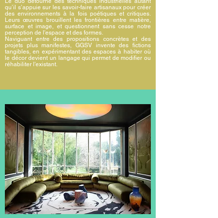
Le duo détourne des techniques industrielles autant
qu’il s’appuie sur les savoir-faire artisanaux pour créer
des environnements à la fois poétiques et critiques.
Leurs œuvres brouillent les frontières entre matière,
surface et image, et questionnent sans cesse notre
perception de l'espace et des formes.
Naviguant entre des propositions concrètes et des
projets plus manifestes, GGSV invente des fictions
tangibles, en expérimentant des espaces à habiter où
le décor devient un langage qui permet de modifier ou
réhabiliter l'existant.