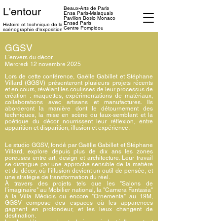
Beaux-Arts de Paris
L'entour
Ensa
Paris-Malaquais
Pavillon Bosio Monaco
Ensad Paris
Histoire et technique
de la
Centre Pompidou
scénographie d'exposition
GGSV
L'envers du décor
Mercredi 12 novembre 2025
Lors de cette conférence, Gaëlle Gabillet et Stéphane
Villard (GGSV) présenteront plusieurs projets récents
et en cours, révélant les coulisses de leur processus de
création : maquettes, expérimentations de matériaux,
collaborations avec artisans et manufactures. Ils
aborderont la manière dont le détournement des
techniques, la mise en scène du faux-semblant et la
poétique du décor nourrissent leur réflexion, entre
apparition et disparition, illusion et expérience.
Le studio GGSV, fondé par Gaëlle Gabillet et Stéphane
Villard, explore depuis plus de dix ans les zones
poreuses entre art, design et architecture. Leur travail
se distingue par une approche sensible de la matière
et du décor, où l’illusion devient un outil de pensée, et
une stratégie de transformation du réel.
À travers des projets tels que les "Salons de
l’imaginaire" au Mobilier national, la "Camera Fantasia"
à la Villa Médicis ou encore "Ornementa" au 19M,
GGSV compose des espaces où les apparences
gagnent en profondeur, et les lieux changent de
destination.