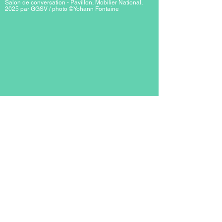
Salon de conversation - Pavillon, Mobilier National,
2025 par GGSV / photo ©Yohann Fontaine