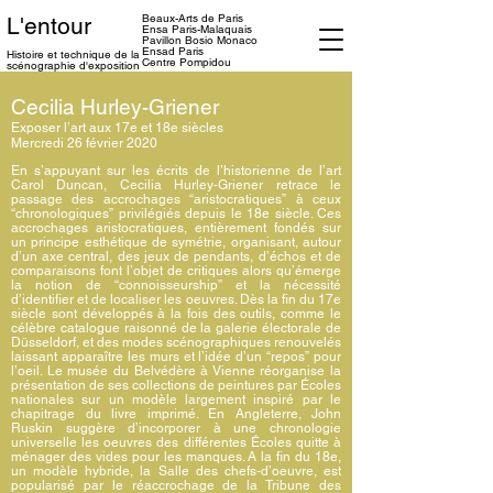
Beaux-Arts de Paris
L'entour
Ensa
Paris-Malaquais
Pavillon Bosio Monaco
Ensad Paris
Histoire et technique
de la
Centre Pompidou
scénographie d'exposition
Cecilia Hurley-Griener
Exposer l’art aux 17e et 18e siècles
Mercredi 26 février 2020
En s’appuyant sur les écrits de l’historienne de l’art
Carol Duncan, Cecilia Hurley-Griener retrace le
passage des accrochages “aristocratiques” à ceux
“chronologiques” privilégiés depuis le 18e siècle. Ces
accrochages aristocratiques, entièrement fondés sur
un principe esthétique de symétrie, organisant, autour
d’un axe central, des jeux de pendants, d’échos et de
comparaisons font l’objet de critiques alors qu’émerge
la notion de “connoisseurship” et la nécessité
d’identifier et de localiser les oeuvres. Dès la fin du 17e
siècle sont développés à la fois des outils, comme le
célèbre catalogue raisonné de la galerie électorale de
Düsseldorf, et des modes scénographiques renouvelés
laissant apparaître les murs et l’idée d’un “repos” pour
l’oeil. Le musée du Belvédère à Vienne réorganise la
présentation de ses collections de peintures par Écoles
nationales sur un modèle largement inspiré par le
chapitrage du livre imprimé. En Angleterre, John
Ruskin suggère d’incorporer à une chronologie
universelle les oeuvres des différentes Écoles quitte à
ménager des vides pour les manques. A la fin du 18e,
un modèle hybride, la Salle des chefs-d’oeuvre, est
popularisé par le réaccrochage de la Tribune des