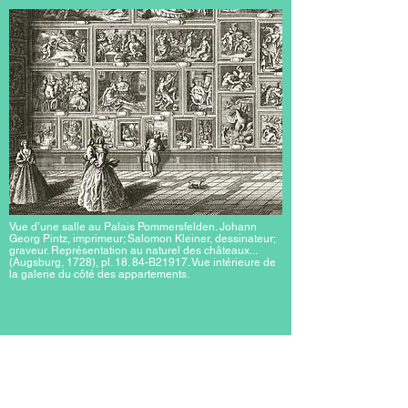
Vue d’une salle au Palais Pommersfelden. Johann
Georg Pintz, imprimeur; Salomon Kleiner, dessinateur;
graveur. Représentation au naturel des châteaux...
(Augsburg, 1728), pl. 18. 84-B21917. Vue intérieure de
la galerie du côté des appartements.