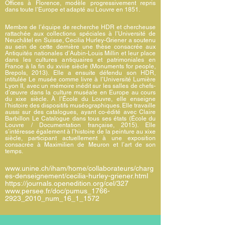
Offices à Florence, modèle progressivement repris
dans toute l’Europe et adapté au Louvre en 1851.
Membre de l’équipe de recherche HDR et chercheuse
rattachée aux collections spéciales à l’Université de
Neuchâtel en Suisse, Cecilia Hurley-Griener a soutenu
au sein de cette dernière une thèse consacrée aux
Antiquités nationales d’Aubin-Louis Millin et leur place
dans les cultures antiquaires et patrimoniales en
France à la fin du xviiie siècle (Monuments for people,
Brepols, 2013). Elle a ensuite défendu son HDR,
intitulée Le musée comme livre à l’Université Lumière
Lyon II, avec un mémoire inédit sur les salles de chefs-
d’œuvre dans la culture muséale en Europe au cours
du xixe siècle. À l’École du Louvre, elle enseigne
l’histoire des dispositifs muséographiques. Elle travaille
aussi sur des catalogues, ayant co-édité avec Claire
Barbillon Le Catalogue dans tous ses états (École du
Louvre / Documentation française, 2015). Elle
s’intéresse également à l’histoire de la peinture au xixe
siècle, participant actuellement à une exposition
consacrée à Maximilien de Meuron et l’art de son
temps.
www.unine.ch/iham/home/collaborateurs/charg
es-denseignement/cecilia-hurley-griener.html
https://journals.openedition.org/cel/327
www.persee.fr/doc/pumus_1766-
2923_2010_num_16_1_1572