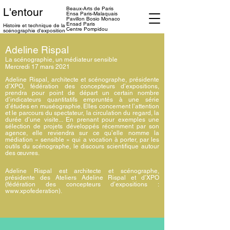
Beaux-Arts de Paris
L'entour
Ensa
Paris-Malaquais
Pavillon Bosio Monaco
Ensad Paris
Histoire et technique
de la
Centre Pompidou
scénographie d'exposition
Adeline Rispal
La scénographie, un médiateur sensible
Mercredi 17 mars 2021
Adeline Rispal, architecte et scénographe, présidente
d’XPO, fédération des concepteurs d’expositions,
prendra pour point de départ un certain nombre
d’indicateurs quantitatifs empruntés à une série
d’études en muséographie. Elles concernent l’attention
et le parcours du spectateur, la circulation du regard, la
durée d’une visite... En prenant pour exemples une
sélection de projets développés récemment par son
agence, elle reviendra sur ce qu’elle nomme la
médiation « sensible » qui a vocation à porter, par les
outils du scénographe, le discours scientifique autour
des œuvres.
Adeline Rispal est architecte et scénographe,
présidente des Ateliers Adeline Rispal et d’XPO
(fédération des concepteurs d’expositions :
www.xpofederation
).