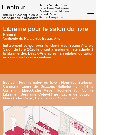
Beaux-Arts de Paris
L'entour
Ensa
Paris-Malaquais
Pavillon Bosio Monaco
Ensad Paris
Histoire et technique
de la
Centre Pompidou
scénographie d'exposition
Librairie pour le salon du livre
Reporté
Vestibule du Palais des Beaux-Arts
Initialement conçu pour le stand des Beaux-Arts au
Salon du livre 2020 le projet a finalement été adapté à
la librairie des Beaux-Arts après l’annulation du Salon
en raison de la crise sanitaire.
Equipe : Pour le salon du livre : Henrique Barbosa-
Carmona, Laure de Suzzoni, Nathalia Fujii, Rémy
Guillemin, Marc-André Meyer, Rochelle Yu. Pour la
Librairie : Jermaine Coley-Hines, Laure de Suzzoni,
Marc-André Meyer, Camille Vatin, Simonida Yli