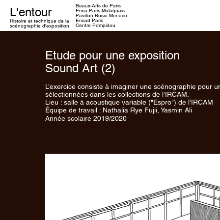
Beaux-Arts de Paris
L'entour
Ensa
Paris-Malaquais
Pavillon Bosio Monaco
Ensad Paris
Histoire et technique
de la
Centre Pompidou
scénographie d'exposition
Etude pour une exposition
Sound Art (2)
L’exercice consiste à imaginer une scénographie pour 
sélectionnées dans les collections de l’IRCAM.
Lieu : salle à acoustique variable ("Espro") de l'IRCAM
Équipe de travail : Nathalia Rye Fujii, Yasmin Ali
Année scolaire 2019/2020