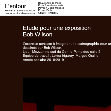
Beaux-Arts de Paris
L'entour
Ensa
Paris-Malaquais
Pavillon Bosio Monaco
Ensad Paris
Histoire et technique
de la
Centre Pompidou
scénographie d'exposition
Etude pour une exposition
Bob Wilson
L’exercice consiste à imaginer une scénographie pour u
dessinés par Bob Wilson.
Lieu : Mezzanine sud du Centre Pompidou salle 5
Équipe de travail : Lorea Irigaray, Margot Khalife
Année scolaire 2018/2019